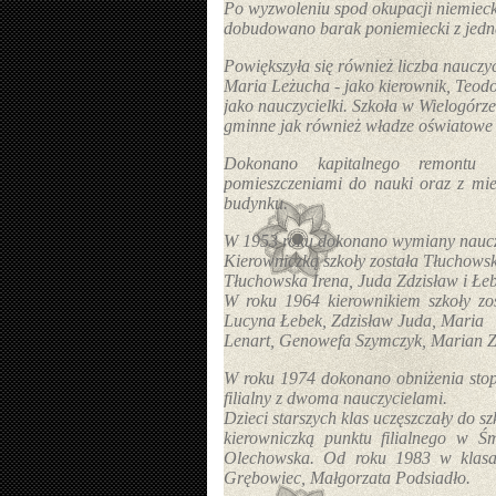
Po wyzwoleniu spod okupacji niemieck
dobudowano barak poniemiecki z jedną
Powiększyła się również liczba nauczyci
Maria Leżucha - jako kierownik, Teod
jako nauczycielki. Szkoła w Wielogórze
gminne jak również władze oświatowe 
Dokonano kapitalnego remontu
pomieszczeniami do nauki oraz z mies
budynku.
W 1953 roku dokonano wymiany nauczy
Kierowniczką szkoły została Tłuchowsk
Tłuchowska Irena, Juda Zdzisław i Łe
W roku 1964 kierownikiem szkoły zos
Lucyna Łebek, Zdzisław Juda, Maria
Lenart, Genowefa Szymczyk, Marian Zw
W roku 1974 dokonano obniżenia stopn
filialny z dwoma nauczycielami.
Dzieci
starszych klas uczęszczały do 
kierowniczką punktu filialnego w Ś
Olechowska. Od roku 1983 w klasac
Grębowiec, Małgorzata Podsiadło.