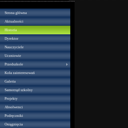
Strona główna
Aktualności
Historia
Dyrektor
Nauczyciele
Uczniowie
Przedszkole
Koła zainteresowań
Galeria
Samorząd szkolny
Projekty
Absolwenci
Podręczniki
Osiągnięcia