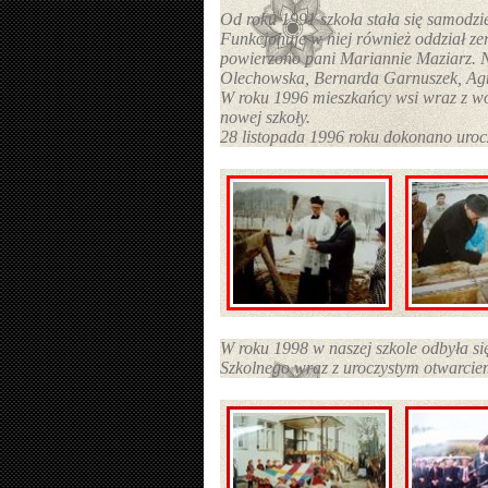
Od roku 1991 szkoła stała się samodzie
Funkcjonuje w niej również oddział ze
powierzono pani Mariannie Maziarz. N
Olechowska, Bernarda Garnuszek, Ag
W roku 1996 mieszkańcy wsi wraz z wó
nowej szkoły.
28 listopada 1996 roku dokonano uro
W roku 1998 w naszej szkole odbyła s
Szkolnego wraz z uroczystym otwarcie