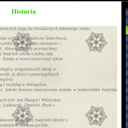
Historia
owicach sięga lat dwudziestych minionego wieku.
 roku wśród mieszkańców Śmiechowic
W wyniku starań władze oświatowe i
4 - klasowej szkoły powszechnej.
 budynek szkoły z jedną salą
la. Naukę w nowo utworzonej szkole
elogóry zorganizowali szkołę w
osób, że dzieci z poszczególnych
logórze.
ną z siedzibą w Wielogórze,
we. Szkoła bowiem umieszczona została
w podworskim budynku
ach byli: Jan Mazgaj i Władysław
: Laskowski, Zimnicki, Bryła i
udowano drewniany budynek szkolny z
szkaniem dla nauczyciela.