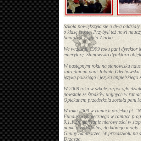
Szkoła powiększyła się o dwa oddziały 
o klasę szóstą. Przybyli też nowi nauc
Smardz, i Jolanta Ziarko.
We wrześniu 1999 roku pani dyrektor 
emeryturę. Stanowisko dyrektora objęł
W następnym roku na stanowisku naucz
zatrudniona pani Jolanta Olechowska,
języka polskiego i języka angielskiego
W 2008 roku w szkole rozpoczęło dział
powstałe ze środków unijnych w rama
Opiekunem przedszkola została pani M
W roku 2009 w ramach projektu pt. "
Funduszu Społecznego w ramach progr
9.1.1.Zmniejszanie nierówności w stop
punkt przedszkolny, do którego mogły u
Gminy Samborzec. W przedszkolu na s
Drzazga.