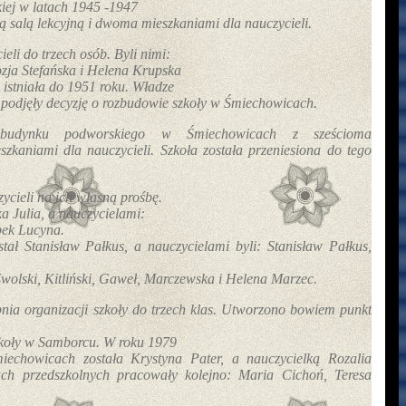
iej w latach 1945 -1947
 salą lekcyjną i dwoma mieszkaniami dla nauczycieli.
eli do trzech osób. Byli nimi:
ozja Stefańska i Helena Krupska
 istniała do 1951 roku. Władze
podjęły decyzję o rozbudowie szkoły w
Śmiechowicach.
 budynku podworskiego w Śmiechowicach z sześcioma
zkaniami dla nauczycieli. Szkoła została przeniesiona do tego
cieli na ich własną prośbę.
a Julia, a nauczycielami:
bek Lucyna.
tał Stanisław Pałkus, a
nauczycielami byli: Stanisław Pałkus,
olski, Kitliński, Gaweł, Marczewska
i Helena Marzec.
ia organizacji szkoły do trzech klas. Utworzono bowiem punkt
szkoły w Samborcu. W roku 1979
miechowicach została Krystyna Pater, a
nauczycielką Rozalia
h przedszkolnych pracowały kolejno: Maria Cichoń, Teresa