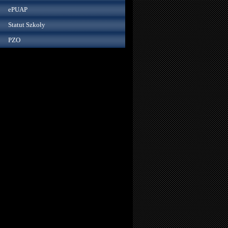
ePUAP
Statut Szkoły
PZO