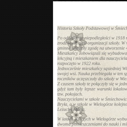
Historia Szkoły Podstawowej w Śmiech
Po odzyskaniu niepodległości w 1918
zrodziła się myśl organizacji szkoły. 
gminne wyraziły zgodę na utworzenie
Mieszkańcy zobowiązali się wybudować
lekcyjną i mieszkaniem dla nauczycie
rozpoczęto w 1922 roku.
Jednocześnie mieszkańcy sąsiedniej Wi
swojej wsi. Nauka przebiegała w ten sp
roczników uczęszczały do szkoły w Wie
Z czasem szkoły te połączyły się w jed
gdyż tam były lepsze warunki lokalo
tzw. pokojach.
Nauczycielami w szkole w Śmiechowic
Bryła, a w szkole w Wielogórze kolejno
Leżucha Maria.
W latach 30 – tych w Wielogórze wyb
dwoma pomieszczeniami do nauki i mie