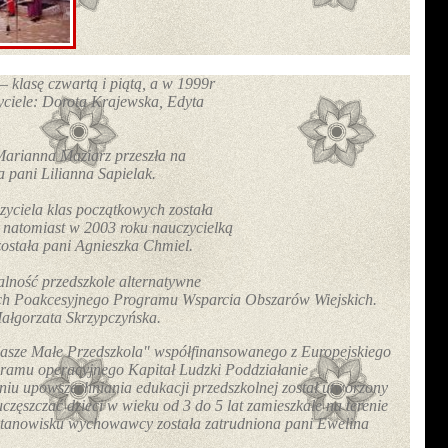
– klasę czwartą i piątą, a w 1999r
zyciele: Dorota Krajewska, Edyta
Marianna Maziarz przeszła na
a pani Lilianna Sapielak.
yciela klas początkowych została
 natomiast w 2003 roku nauczycielką
 została pani Agnieszka Chmiel.
alność przedszkole alternatywne
ch Poakcesyjnego Programu Wsparcia Obszarów Wiejskich.
ałgorzata Skrzypczyńska.
Nasze Małe Przedszkola" współfinansowanego z Europejskiego
amu operacyjnego Kapitał Ludzki Poddziałanie
niu upowszechniania edukacji przedszkolnej został utworzony
częszczać dzieci w wieku od 3 do 5 lat zamieszkałe na terenie
tanowisku wychowawcy została zatrudniona pani Ewelina