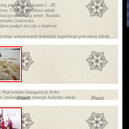
lną placówką z klasami I – III.
rowy. Funkcję dyrektora szkoły
auczycielkami są panie: Rozalia
nieszka Godowska.
jtem podjęli decyzję o budowie
czystego wmurowania kamienia węgielnego pod nową szkołę.
ię Wojewódzka Inauguracja Roku
m i poświeceniem nowego budynku szkoły.